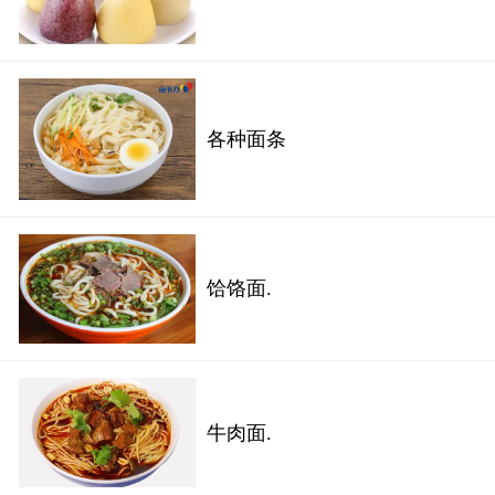
各种面条
饸饹面.
牛肉面.