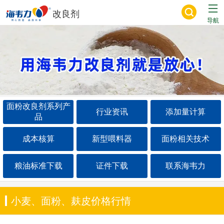
改良剂
导航
面粉改良剂系列产
行业资讯
添加量计算
品
成本核算
新型喂料器
面粉相关技术
粮油标准下载
证件下载
联系海韦力
小麦、面粉、麸皮价格行情