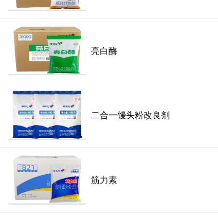
亮白酶
二合一馒头粉改良剂
筋力素