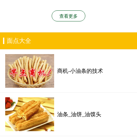
查看更多
面点大全
商机-小油条的技术
油条_油饼_油馍头