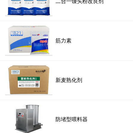
二合一馒头粉改良剂
筋力素
新麦熟化剂
防堵型喂料器