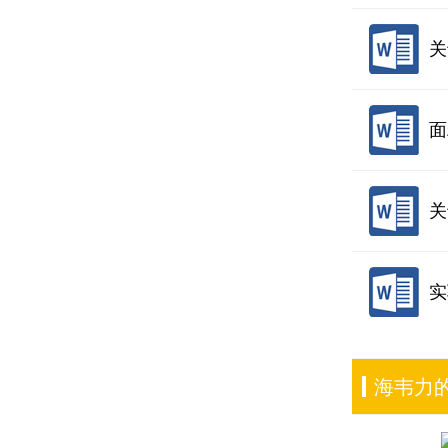
关
面
关
实
海韦力