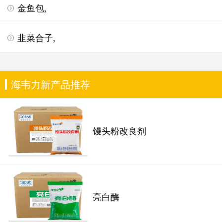
金鱼包,
韭菜合子,
海韦力新产品推荐
馒头粉改良剂
亮白酶