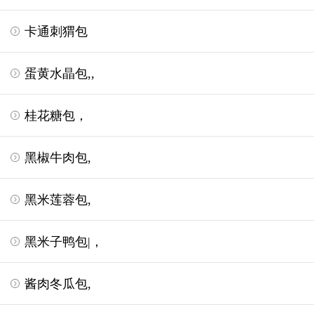
卡通刺猬包
蛋黄水晶包,,
桂花糖包，
黑椒牛肉包,
黑米莲蓉包,
黑米子鸭包|，
酱肉冬瓜包,