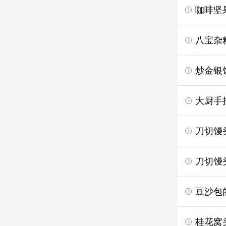
咖啡坚
八宝杂
炒金银
大厨手
刀切馒头
刀切馒
豆沙包的
桂花窝