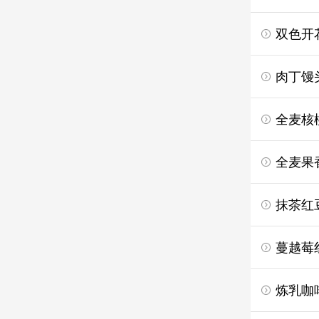
双色开
肉丁馒
全麦核
全麦果
抹茶红
蔓越莓
炼乳咖