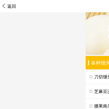
返回
各种馒
刀切馒
芝麻豆
腰果南