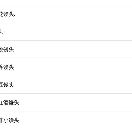
花馒头.
头
桃馒头
香馒头
豆馒头
红酒馒头
啡小馒头