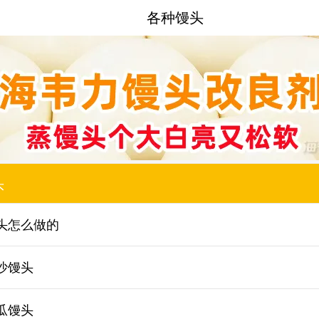
各种馒头
头
头怎么做的
沙馒头
瓜馒头