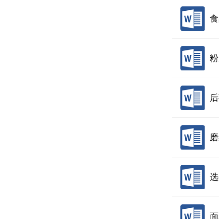
食
粉
后
磨
选
面