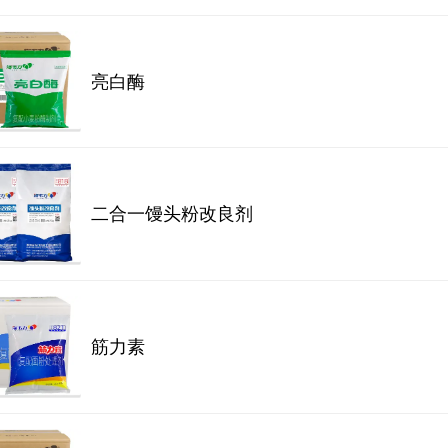
亮白酶
二合一馒头粉改良剂
筋力素