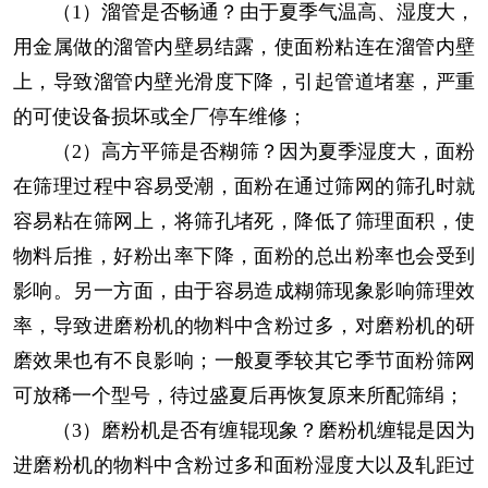
（1）溜管是否畅通？由于夏季气温高、湿度大，
用金属做的溜管内壁易结露，使面粉粘连在溜管内壁
上，导致溜管内壁光滑度下降，引起管道堵塞，严重
的可使设备损坏或全厂停车维修；
（2）高方平筛是否糊筛？因为夏季湿度大，面粉
在筛理过程中容易受潮，面粉在通过筛网的筛孔时就
容易粘在筛网上，将筛孔堵死，降低了筛理面积，使
物料后推，好粉出率下降，面粉的总出粉率也会受到
影响。另一方面，由于容易造成糊筛现象影响筛理效
率，导致进磨粉机的物料中含粉过多，对磨粉机的研
磨效果也有不良影响；一般夏季较其它季节面粉筛网
可放稀一个型号，待过盛夏后再恢复原来所配筛绢；
（3）磨粉机是否有缠辊现象？磨粉机缠辊是因为
进磨粉机的物料中含粉过多和面粉湿度大以及轧距过