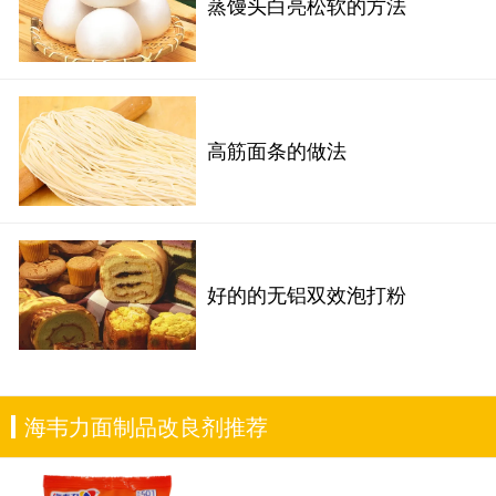
蒸馒头白亮松软的方法
高筋面条的做法
好的的无铝双效泡打粉
海韦力面制品改良剂推荐