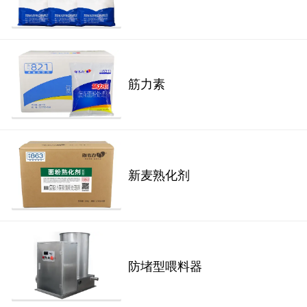
筋力素
新麦熟化剂
防堵型喂料器