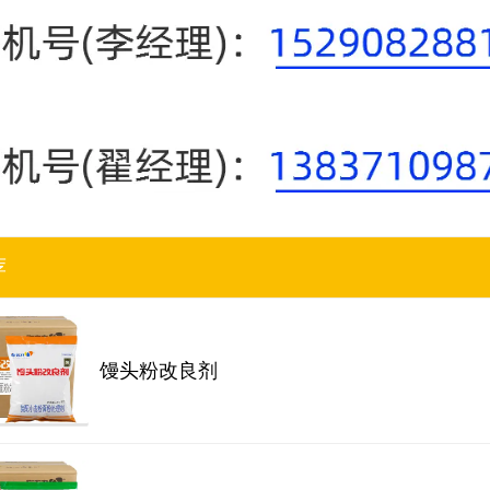
荐
馒头粉改良剂