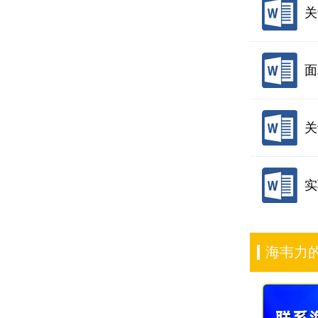
关
面
关
实
海韦力