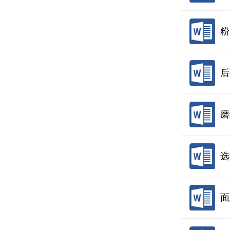
粉
后
磨
选
面