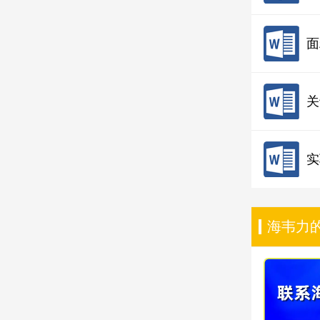
面
关
实
海韦力