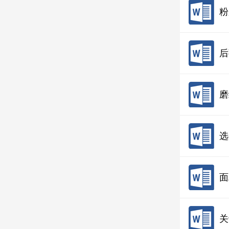
粉
后
磨
选
面
关