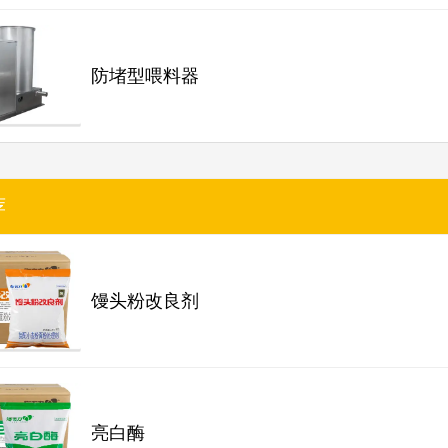
防堵型喂料器
荐
馒头粉改良剂
亮白酶