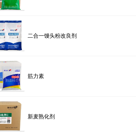
二合一馒头粉改良剂
筋力素
新麦熟化剂