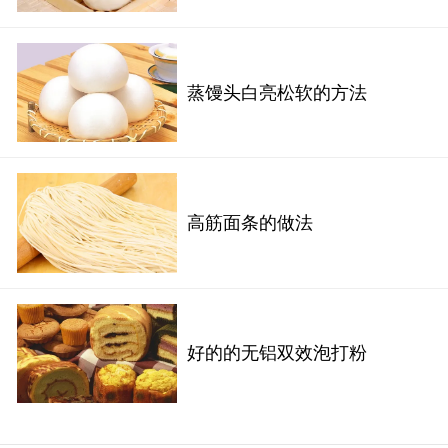
蒸馒头白亮松软的方法
高筋面条的做法
好的的无铝双效泡打粉