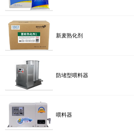
新麦熟化剂
防堵型喂料器
喂料器