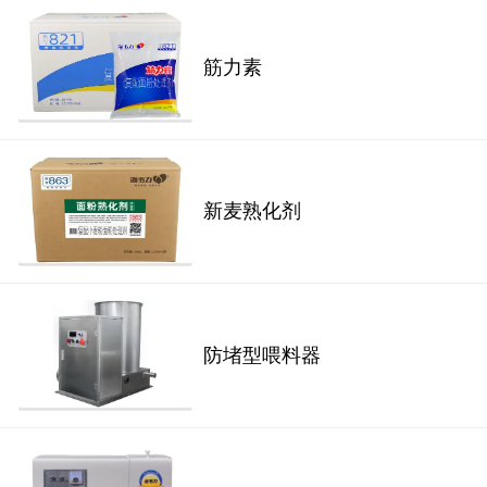
筋力素
新麦熟化剂
防堵型喂料器