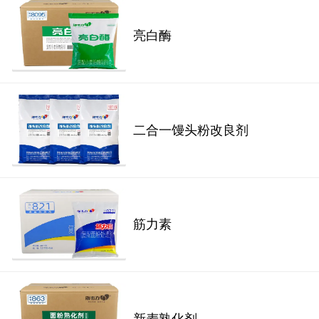
亮白酶
二合一馒头粉改良剂
筋力素