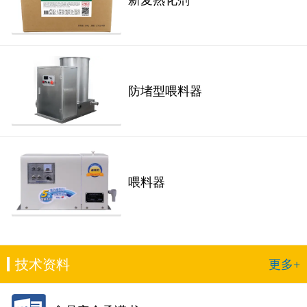
新麦熟化剂
防堵型喂料器
喂料器
技术资料
更多+