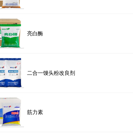
亮白酶
二合一馒头粉改良剂
筋力素