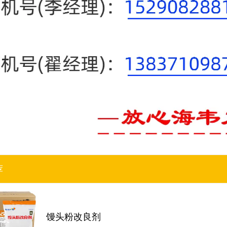
荐
馒头粉改良剂