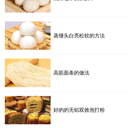
蒸馒头白亮松软的方法
高筋面条的做法
好的的无铝双效泡打粉