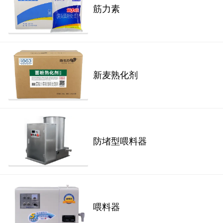
筋力素
新麦熟化剂
防堵型喂料器
喂料器