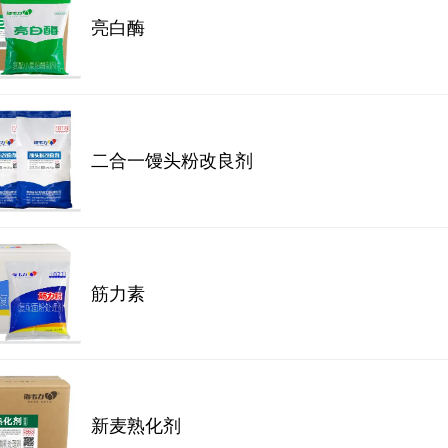
亮白酶
二合一馒头粉改良剂
筋力素
新麦熟化剂